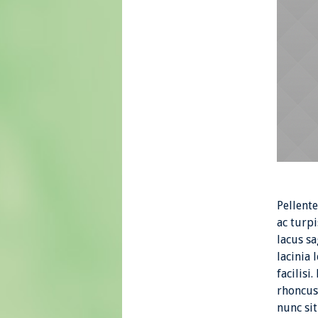
Pellent
ac turpi
lacus s
lacinia 
facilisi
rhoncus
nunc si