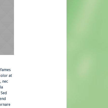
 fames
dolor at
, nec
la
. Sed
fend
ornare