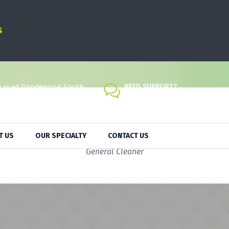
y road Dandenong South
NEED SUPPORT?
admin@geofacilityservices
Alice Bohn
T US
OUR SPECIALTY
CONTACT US
General Cleaner