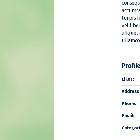
consequ
accumsan
turpis 
vel libe
aliquet 
ullamco
Profil
Likes:
Address
Phone:
Email:
Categori