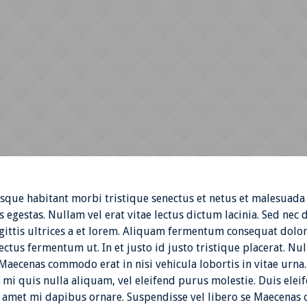
esque habitant morbi tristique senectus et netus et malesuada
s egestas. Nullam vel erat vitae lectus dictum lacinia. Sed nec 
agittis ultrices a et lorem. Aliquam fermentum consequat dolor
lectus fermentum ut. In et justo id justo tristique placerat. Nul
. Maecenas commodo erat in nisi vehicula lobortis in vitae urna
 mi quis nulla aliquam, vel eleifend purus molestie. Duis elei
t amet mi dapibus ornare. Suspendisse vel libero se Maecenas 