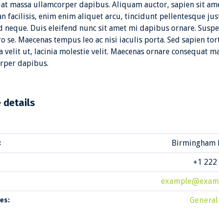
at massa ullamcorper dapibus. Aliquam auctor, sapien sit am
 facilisis, enim enim aliquet arcu, tincidunt pellentesque jus
id neque. Duis eleifend nunc sit amet mi dapibus ornare. Susp
ro se. Maecenas tempus leo ac nisi iaculis porta. Sed sapien tor
a velit ut, lacinia molestie velit. Maecenas ornare consequat m
rper dapibus.
e details
Birmingham 
:
+1 222
example@exam
General
es: