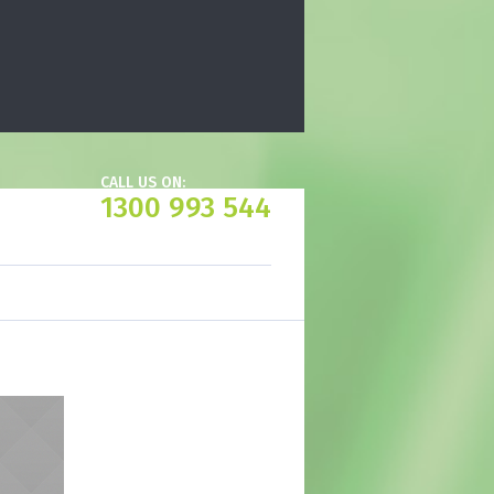
CALL US ON:
1300 993 544
.com.au