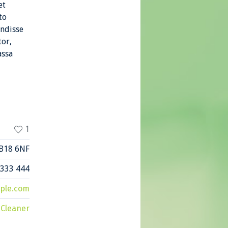
et
to
endisse
tor,
assa
1
B18 6NF
 333 444
ple.com
 Cleaner