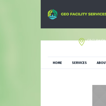
C6/2 Heale
VIC 3175
HOME
SERVICES
ABOU